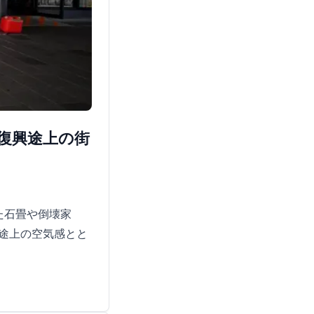
ら復興途上の街
た石畳や倒壊家
途上の空気感とと