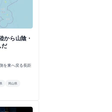
北陸から山陰・
んだ
側を東へ戻る長距
県
岡山県