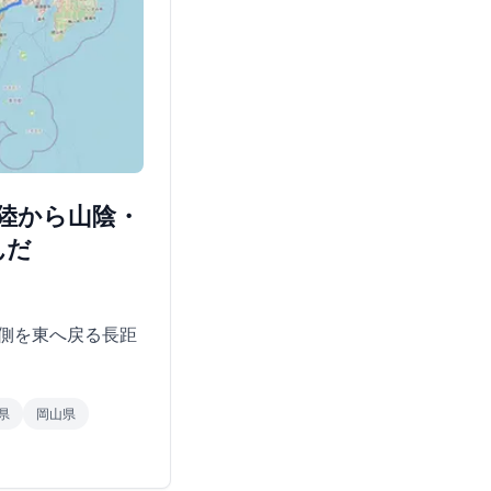
北陸から山陰・
んだ
側を東へ戻る長距
県
岡山県