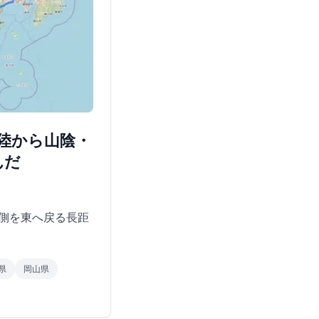
北陸から山陰・
んだ
側を東へ戻る長距
県
岡山県