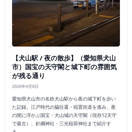
【犬山駅 / 夜の散歩】（愛知県犬山
市）国宝の天守閣と城下町の雰囲気
が残る通り
2026年4月6日
愛知県犬山市の名鉄犬山駅から夜の城下町を歩い
た記録。江戸時代の脇往還・稲置街道を進み、夜
の闇に浮かぶ国宝・犬山城の天守閣（現存12天守
で最古）、針綱神社・三光稲荷神社まで紹介す
る。