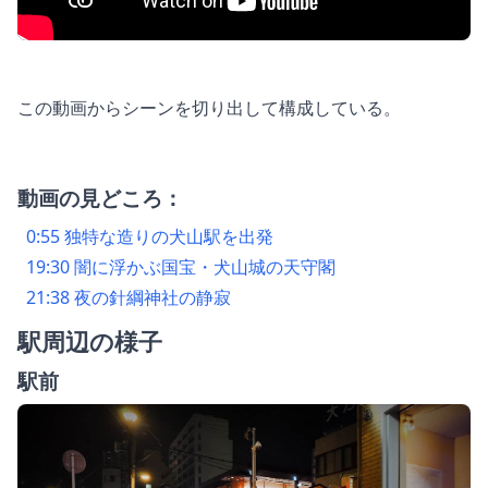
この動画からシーンを切り出して構成している。
動画の見どころ：
0:55 独特な造りの犬山駅を出発
19:30 闇に浮かぶ国宝・犬山城の天守閣
21:38 夜の針綱神社の静寂
駅周辺の様子
駅前