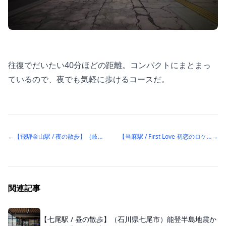
往復でだいたい40分ほどの距離。コンパクトにまとまっ
ているので、夜でも気軽に歩けるコースだ。
←
【飛騨金山駅 / 夜の散歩】（岐阜県下呂市）ゲーム『SILENT HILL f』のモデルとなった、迷宮のような筋骨路地
【当麻駅 / First Love 初恋のロケ地】（北海道上川郡当麻町）高校生の野口也英が登校するシーンのロケ地
→
関連記事
【七尾駅 / 昼の散歩】（石川県七尾市）能登半島地震か