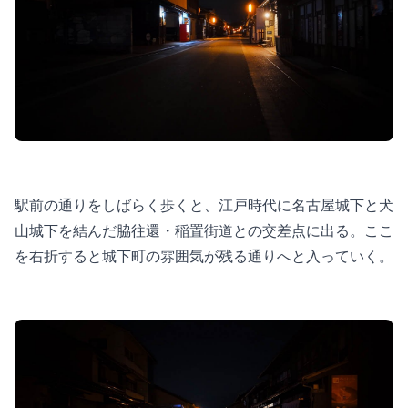
駅前の通りをしばらく歩くと、江戸時代に名古屋城下と犬
山城下を結んだ脇往還・稲置街道との交差点に出る。ここ
を右折すると城下町の雰囲気が残る通りへと入っていく。