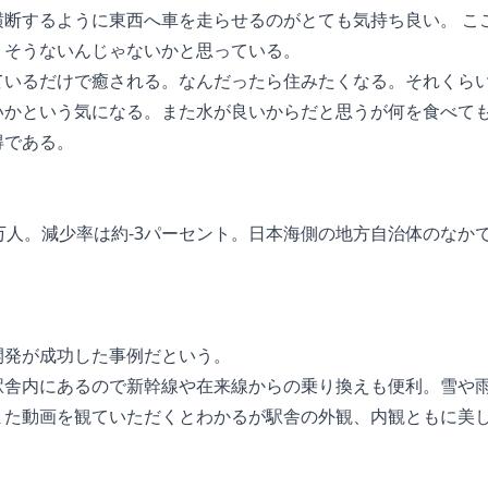
横断するように東西へ車を走らせるのがとても気持ち良い。 こ
うそうないんじゃないかと思っている。
ているだけで癒される。なんだったら住みたくなる。それくら
いかという気になる。また水が良いからだと思うが何を食べても
得である。
万人。減少率は約-3パーセント。日本海側の地方自治体のなか
開発が成功した事例だという。
駅舎内にあるので新幹線や在来線からの乗り換えも便利。雪や
また動画を観ていただくとわかるが駅舎の外観、内観ともに美