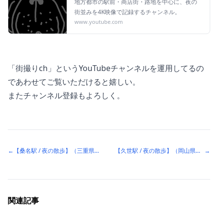
地方都市の駅前・商店街・路地を中心に、夜の
街並みを4K映像で記録するチャンネル。
www.youtube.com
「街撮りch」というYouTubeチャンネルを運用してるの
であわせてご覧いただけると嬉しい。
またチャンネル登録もよろしく。
←
【桑名駅 / 夜の散歩】（三重県桑名市）駅前に有名な廃墟ビルが残る街
【久世駅 / 夜の散歩】（岡山県真庭市）上町・下町商店街と開業100周年の夜
→
関連記事