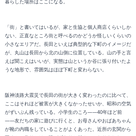
暮らした場所はここになる。
「街」と書いてはいるが、家と生協と個人商店くらいしか
ない、正直なところ街と呼べるのかどうか怪しいくらいの
小さなエリアだ。長田といえば典型的な下町のイメージだ
が、丸山は長田から北の山側に位置している。山の手と言
えば聞こえはいいが、実態は山というか谷に張り付いたよ
うな地形で、雰囲気はほぼ下町と変わらない。
阪神淡路大震災で長田の街が大きく変わったのに比べて、
ここはそれほど被害が大きくなかったせいか、昭和の空気
がずいぶん残っている。小学生のころ——40年ほど前
——友だちの家に遊びに行くと、お母さんやおばあちゃん
が靴の内職をしていることがよくあった。近所の玄関から