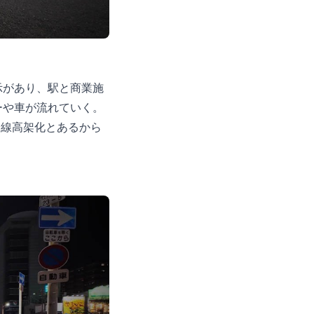
示があり、駅と商業施
ーや車が流れていく。
全線高架化とあるから