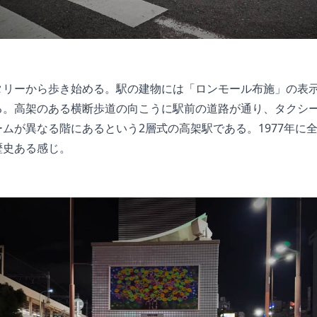
タリーから歩き始める。駅の建物には「ロンモール布施」の表
る。高架のある横断歩道の向こうに駅前の道路が通り、タクシ
ムが異なる階にあるという2層式の高架駅である。1977年に
歴史ある感じ。