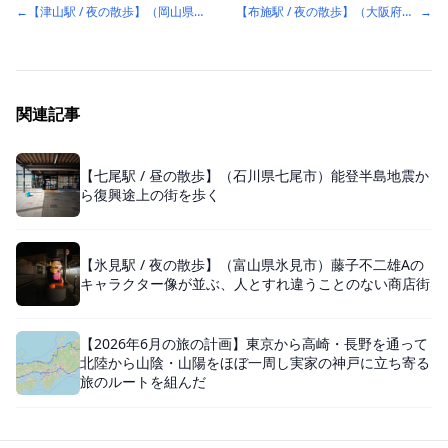
←
【津山駅 / 夜の散歩】（岡山県津山市）おそらく忘年会ぽい団体さんとすれ違う飲み屋街
【布施駅 / 夜の散歩】（大阪府東大阪市）商店街と飲食店の明かりが続く駅前
→
関連記事
【七尾駅 / 昼の散歩】（石川県七尾市）能登半島地震か
ら復興途上の街を歩く
【氷見駅 / 夜の散歩】（富山県氷見市）藤子不二雄Aの
キャラクター像が並ぶ、人とすれ違うことのない商店街
【2026年6月の旅の計画】東京から高崎・長野を通って
北陸から山陰・山陽をほぼ一周し実家の神戸に立ち寄る
旅のルートを組んだ